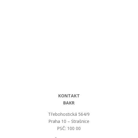
Rallye Dakar. Unter den schwierigen
Bedingungen ist es wichtig, immer in...
KONTAKT
BAKR
Třebohostická 564/9
Praha 10 – Strašnice
PSČ: 100 00