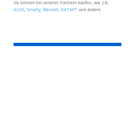
Sie können bei unseren Partnern kaufen, wie z.B.:
ALZA
,
Smarty
,
Mironet
,
DATART
und andere.
Packen Sie Ihren Rucksack, ziehen Sie die Gurte
fest und lassen Sie alles, was Sie nicht brauchen,