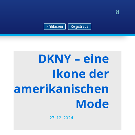
Přihlášení
Registrace
DKNY – eine
Ikone der
amerikanischen
Mode
27. 12. 2024